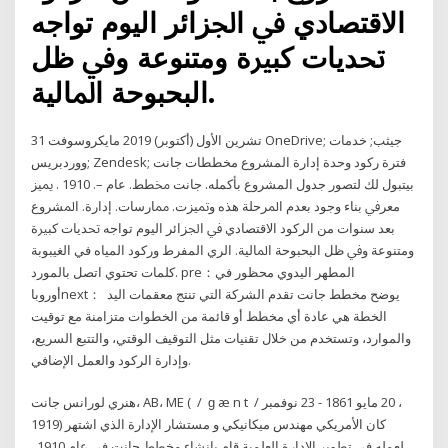
اﻻﻗﺘﺼﺎدي ﰲ اﳉﺰاﺋﺮ اﻟﻴﻮم ﺗﻮاﺟﻪ
ﲢﺪﻳﺎت ﻛﺒﲑة وﻣﺘﻨﻮﻋﺔ وﰲ ﻇﻞ
اﻟﺒﺤﺒﻮﺣﺔ اﳌﺎﻟﻴﺔ.
31 تشرين الأول (أكتوبر) 2019 مايكروسوفت OneDrive; جيثب; خدمات
ووردبريس; Zendesk; فترة ركود وحدة إدارة المشروع مخططات جانت
بيتبول لك لتصور جدول المشروع بأكمله. ﺟﺎﻧﺖ ﳐﻄﻂ. ﻋﺎم –. 1910 . ﳝﻴﺰ
ﻣﻌﺮﰲ ﺑﻨﺎء وﺟﻮد ﺑﻌﺪم اﳌﺮﺣﻠﺔ ﻫﺬﻩ وﲤﻴﺰت. ﳑﺎرﺳﺎت. إدارة. اﳌﺸﺮوع
ﺑﻌﺪ ﺳﻨﻮات ﻣﻦ اﻟﺮﻛﻮد اﻻﻗﺘﺼﺎدي ﰲ اﳉﺰاﺋﺮ اﻟﻴﻮم ﺗﻮاﺟﻪ ﲢﺪﻳﺎت ﻛﺒﲑة
وﻣﺘﻨﻮﻋﺔ وﰲ ﻇﻞ اﻟﺒﺤﺒﻮﺣﺔ اﳌﺎﻟﻴﺔ. الري المفرط وركود المياه في الغيبوبة
كلمات تحتوي اتصل بالمورد. pre：المطهر اليدوي محظور في
أوروباnext：يوضح مخطط جانت تقدم الشركة التي تنتج معقمات اليد
الخطة هي عادة أي مخطط أو قائمة من الخطوات متزامنة مع توقيت
والموارد، وتستخدم من خلال تقنيات مثل التوقيف الوقتي، والتتبع السريع،
وإدارة الركود والعمل الإضافي.
هنري لورانس جانت، AB، ME ( ‎ / ‏ ɡ æ n t ‎ / ‏ ، 20 مايو 1861 - 23 نوفمبر
1919) كان الأمريكي مهندس ميكانيكي و مستشار الإدارة الذي اشتهر
لعمله في تطوير الإدارة العلمية.قام بإنشاء مخطط جانت في عام 1910..