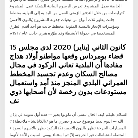
الخاصة بعمل المشروع. تعرض الرسوم البيانية للشبكة عمل المشروع
كترابطات من خلال التدفق الزمني للعمل من البداية إلى النهاية. مخطط
جانت يظهر ثلاث أنواع من تبعيات جدولة المشروع (باللون الأحمر)
ومؤشرات الإنجاز بالنسبة المئوية. مخطط جانت هو أحد أقدم الطرق
المستخدمة في جدولة الأنشطة وقد طوّره هنري جانت عام 1917م.
15 كانون الثاني (يناير) 2020 لدى مجلس
قضاء بومرداس وقعها مواطنو أولاد هداج
مفادها أن البلدية تعاني الركود في مجال
مصالح السكان وعدم تجسيد المخطط
العمراني البلدي المنجز منذ أمد واستعمال
مستودعات بدون رخصة لأن أصحابها ذوي
نف
السلام عليكم كيف الحال عسى أن تكونوا بخير --- هذه أول تدوينه لي بإذن
الله --- اليوم لدينا موضوع جديد و حصري ما هو //الكاباتشا - ملاحظة (1)
المسارات الحرجة تظهر باللون الأحمر، (2) الركود يظهر بالأسهم السوداء
المتصلة للنشاطات غير الحرجة، (3) تم استثناء يومي السبت والأحد لأنهما