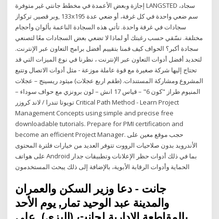
إجازة وبعض الأعمدة في مخطط جانتي غير متوفرة LANGSTED سجاد،
وبر قصير, تركواز, ‎133x195 سم‏ ضعي واحدة في كل غرفة، أو ضعي عدة
سجادات في غرفة واحدة. تأتي هذه السجادة الناعمة بألوان وأحجام
مختلفة. نسّقي حسب رغبتك أو لماذا لا تضعي بعض السجادات معًا لتصنعي
سجادة أكبر؟ الحواف كيف قمنا بتقييم أفضل برامج التعاون عبر الإنترنت.
لتحديد أفضل أدوات التعاون عبر الإنترنت ، نظرنا في نوع الميزات التي قد
تحتاج إليها شركة صغيرة مع قوة عاملة موزعة - مثل أدوات الاتصال وتتبع
المشروع ومشاركة المستندات. (طقم اربع عجلات) ميثود ريسينج – عجلات
المنيوم طراز "كون 6" – قياس 17 انش – لون برونزي مع حواف سوداء –
تويوتا تندرا / لاند كروزر Critical Path Method - Learn Project
Management Concepts using simple and precise free
downloadable tutorials. Prepare for PMI certification and
become an efficient Project Manager. حجب موقع معين على
الأندرويد بدون صلاحيات الرووت تتوفر العديد من خيارات فلترة المحتوى
على هواتف Android بما في ذلك أدوات حظر الإعلانات وتطبيقات جدار
الحماية وأدوات الرقابة الأبوية، بالإضافة إلى ذلك يبحث المستخدمون
جانت - دعا وزير السكن والعمران
والمدينة عبد الوحيد تمار, يوم الأحد
بالمقاطعة الإدارية لجانت (اليزي), على