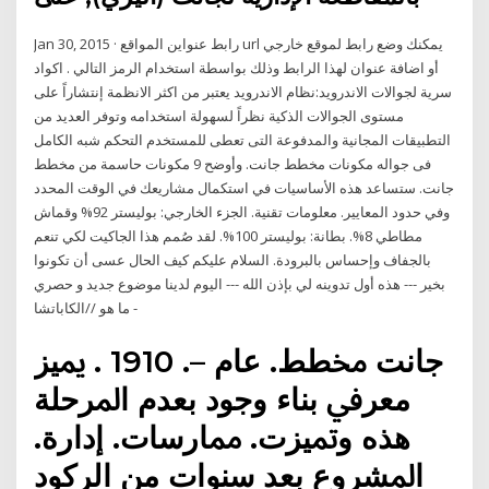
Jan 30, 2015 · رابط عنواين المواقع url يمكنك وضع رابط لموقع خارجي
أو اضافة عنوان لهذا الرابط وذلك بواسطة استخدام الرمز التالي . اكواد
سرية لجوالات الاندرويد:نظام الاندرويد يعتبر من اكثر الانظمة إنتشاراً على
مستوى الجوالات الذكية نظراً لسهولة استخدامه وتوفر العديد من
التطبيقات المجانية والمدفوعة التى تعطى للمستخدم التحكم شبه الكامل
فى جواله مكونات مخطط جانت. وأوضح 9 مكونات حاسمة من مخطط
جانت. ستساعد هذه الأساسيات في استكمال مشاريعك في الوقت المحدد
وفي حدود المعايير. معلومات تقنية. الجزء الخارجي: بوليستر 92% وقماش
مطاطي 8%. بطانة: بوليستر 100%. لقد صُمم هذا الجاكيت لكي تنعم
بالجفاف وإحساس بالبرودة. السلام عليكم كيف الحال عسى أن تكونوا
بخير --- هذه أول تدوينه لي بإذن الله --- اليوم لدينا موضوع جديد و حصري
ما هو //الكاباتشا -
ﺟﺎﻧﺖ ﳐﻄﻂ. ﻋﺎم –. 1910 . ﳝﻴﺰ
ﻣﻌﺮﰲ ﺑﻨﺎء وﺟﻮد ﺑﻌﺪم اﳌﺮﺣﻠﺔ
ﻫﺬﻩ وﲤﻴﺰت. ﳑﺎرﺳﺎت. إدارة.
اﳌﺸﺮوع ﺑﻌﺪ ﺳﻨﻮات ﻣﻦ اﻟﺮﻛﻮد