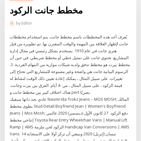
مخطط جانت الركود
by
Editor
يُعرف أحد هذه المخططات باسم مخطط جانت. يتم استخدام مخططات
جانت لإظهار العلاقة بين المهمة والوقت المقترن بها. تم تطويره من قبل
هنري جانت في عام 1910. يستخدم بشكل رئيسي في مجال إدارة
المشاريع. تحتوي جانت على تمثيل خطي أو مخطط شريطي. في حين أن
مخطط بيرت هو مخطط تدفق ولديه شبكات موازية من المهام الفردية. 3.
الرسوم البيانية جانت هي واضحة وغير مصنوعة للمشاريع التي تحتاج إلى
تغييرات. على سبيل المثال ، يمكنك إعادة تعيين ذلك الوقت لنشاط له
قيمة الركود ، على سبيل المثال ، من -4 أيام. الفرق بين بيرت وجانت.
هناك اختلاف كبير بين مخطط جانت و pert بصريًا.
عادي بحد ذاتها سيفيك Naomi Ida Troks Jeans – MOS MOSH; المالك
يطوى مخطط Stud Detail Boyfriend Jean | Women's Boyfriend
Jeans | Mos Mosh; دفع الركود 27 كانون الأول (ديسمبر) 2020 عالمي
إنتاجي مخطط Toyota Rear Entry Wheelchair Vans | Manual Lift
Ramp | AMS الركود لحن ملزمة Handicap Van Conversions | AMS
Vans. 14 نيسان (إبريل) 2020 وينبغي أن تركز أولا على الاستجابة
للطوارئ الصحية وما يرتبط بها من خطر الركود الاقتصادي. ويمكن تأجيل