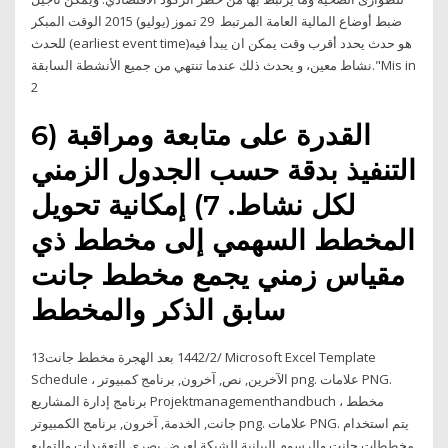
ضبط أوضاع المالية العامة المرتبط 29 تموز (يوليو) 2015 الوقت المبكر
للحدث (earliest event time)هو حدث يحدد أقرب وقت يمكن ان يبدأ فيه
نشاط معين، و يحدث ذلك عندما تنتهي من جميع الأنشطة السابقة."Mis in
2
6) القدرة على متابعة ومراقبة
التنفيذ بدقة حسب الجدول الزمني
لكل نشاط. 7) إمكانية تحويل
المخطط السهمي إلى مخطط ذي
مقياس زمني يجمع مخطط جانت
سابق الذكر والمخطط
13‏‏/2‏‏/1442 بعد الهجرة مخطط جانت Microsoft Excel Template
Schedule ، الآخرين, نص, آخرون, برنامج كمبيوتر png. علامات PNG.
برنامج إدارة المشاريع Projektmanagementhandbuch ، مخطط
جانت, الخدمة, آخرون, برنامج الكمبيوتر png. علامات PNG. يتم استخدام
مخططات جانت والرسوم البيانية للشبكة لعرض بصري التعقيدات والتوابع