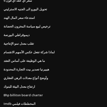
سعر اي عقد اي فون 6
تحويل اليورو الى الجنيه الاسترليني
استدعاء سعر المال الهند
ترخيص لبيع سياسة المخزون الحضانة
ديموقراطي البورصة
تقلب معدل نمو الإنتاجية
لماذا شركة تفعل عكس الأسهم الانقسام
ما هي الوظيفة على أساس العقد
هيبيرنيا تصدير بيت التجارة المحدودة
وأوضح أنواع معدلات الرهن العقاري
ارتفاع معدل البيئة للبنوك
Bhp billiton board charter
Imdb المخططات فيلمي