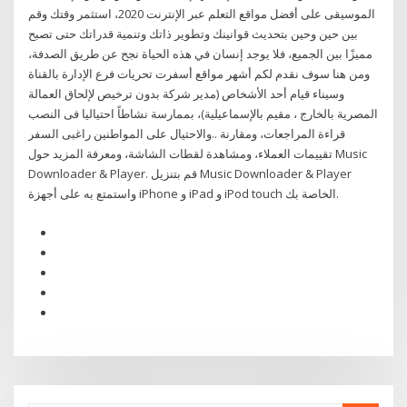
الموسيقى على أفضل مواقع التعلم عبر الإنترنت 2020، استثمر وقتك وقم
بين حين وحين بتحديث قوانينك وتطوير ذاتك وتنمية قدراتك حتى تصبح
مميزًا بين الجميع، فلا يوجد إنسان في هذه الحياة نجح عن طريق الصدفة،
ومن هنا سوف نقدم لكم أشهر مواقع أسفرت تحريات فرع الإدارة بالقناة
وسيناء قيام أحد الأشخاص (مدير شركة بدون ترخيص لإلحاق العمالة
المصرية بالخارج ، مقيم بالإسماعيلية)، بممارسة نشاطاً احتياليا فى النصب
والاحتيال على المواطنين راغبى السفر.. ‎قراءة المراجعات، ومقارنة
تقييمات العملاء، ومشاهدة لقطات الشاشة، ومعرفة المزيد حول Music
Downloader & Player. قم بتنزيل Music Downloader & Player
واستمتع به على أجهزة iPhone و iPad و iPod touch الخاصة بك.