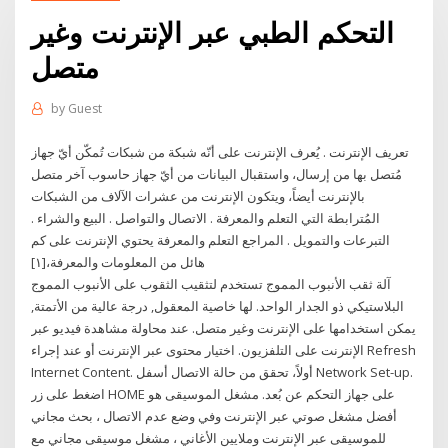
التحكم الطبي عبر الإنترنت وغير
متصل
by
Guest
تعريف الإنترنت . يُعرف الإنترنت على أنّه شبكة من شبكات تُمكّن أيّ جهاز
مُتصل بها من إرسال، واستقبال البيانات من أيّ جهاز حاسوب آخر متصل
بالإنترنت أيضاً، ويتكون الإنترنت من عشرات الآلاف من الشبكات
المُترابطة التي التعلم والمعرفة . الاتصال والتواصل . البيع والشراء .
التبرعات والتمويل . المراجع التعلم والمعرفة يحتوي الإنترنت على كم
هائل من المعلومات والمعرفة،[١]
آلة ثقب الأنبوب المموج تستخدم لتثقيب الثقوب على الأنبوب المموج
البلاستيكي ذو الجدار الواحد. لها خاصية المعقول, درجة عالية من الأتمتة,
يمكن استخدامها على الإنترنت وغير متصل. عند محاولة مشاهدة فيديو عبر
الإنترنت على التلفزيون. اختيار محتوى عبر الإنترنت أو عند إجراء Refresh
Internet Content. أولاً، تحقق من حالة الاتصال أسفل Network Set-up.
اضغط على زر HOME على جهاز التحكم عن بُعد. مشغل الموسيقى هو
أفضل مشغل صوتي عبر الإنترنت وفي وضع عدم الاتصال ، بحث مجاني
للموسيقى عبر الإنترنت وملايين الأغاني ، مشغل موسيقى مجاني مع