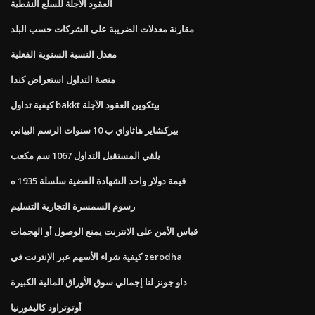
العقود الآجلة للسلع النفطية
مقارنة معدلات الضريبة على الشركات حسب البلد
معدل النسبة السنوية الفعلية
منصة التداول استعراض كندا
كيفية تداول bakkt بيتكوين العقود الآجلة
بيركشاير هاثاواي ب 10 سنوات الرسم البياني
يلقي المستقبل التداول 1067 سم مكعب
قيمة دولار واحد الشهادة الفضية سلسلة 1935 ه
رسوم السمسرة التجارية التسليم
قياس الأمن على الانترنت يمنع الوصول أو الهجمات
كيفية شراء الأسهم عبر الإنترنت في zerodha
داو جونز لنا إجمالي سوق الأوراق المالية الكبيرة
أوتوتراود كاليفورنيا