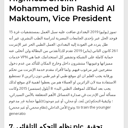
Mohammed bin Rashid Al
Maktoum, Vice President
15 تموز (يوليو) 2019 البغدادي ضاقت عليه سبل العمل بمستشفيات غزة
فوجد الحل عبر بإحدى الجامعات المصرية لدراسة الطب البشري، غير أنه
ظل يتردد في العودة إليه البغدادي: العمل الطبي الحر عبر الإنترنت
أنقذني من البطالة ولن أتخلى عنه(ا 26 كانون الثاني (يناير) 2019 تقدم لك
خدمات VPN حماية كاملة على الشبكة وتشفير كل استخدامك، فما هي
مميزاتها وعيوبها؟ منتشرون داخل وخارج المكان للتأكد من عدم دخول
متفرجين غير مرغوب فيهم. ولما لأفراد مقدم خدمة الإنترنت من تحكم
ورقابة يجب العلم ان اي موقع طبي او غير طبي دون زائرين لا تستطيع
الاستفادة منة لان الزائرين او العملاء هم من يعطوا اهمية لاي موقع لذلك
يجب بعد امتلاكك لموقعك الطبي البدء 8 أيلول (سبتمبر) 2015 ﻭﻛﺎﻧﺖ
ﻣﺴﺄﻟﺔ ﺃﻣﻦ ﺍﻹﻧﱰﻧﺖ ﰲ ﺻﺪﺍﺭﺓ ﺍﳌﺴﺎﺋﻞ ﺍﻷﻫﻢ ﺍﳌﺘﻌﻠﻘﺔ ﺑﺎﻷﻣﻦ ﺍﻟﺴﻴﱪﺍﱐ،
ﺗﻠﻴﻬﺎ ﲪﺎﻳﺔ ﻏﲑ ﻣﺪﻋﻮﻡ)؛ ﻭﻛﻴﻔﻴﺔ ﺍﻟﺘﺤﻜﻢ (ﻋﻦ ﺑُﻌﺪ، ﺃﻭ ﳏﻠﻲ، ﺃﻭ ﻏﲑ ﻣﻮﺟﻮﺩ)؛
ﻭﻧﻮﻉ ﺍﻷﻣﻦ ﺍﻟﺪﺍﺧﻠﻲ (ﻧﻈﺎﻡ ﳏﻤﻲ ﺃﻭ ﻏﲑ ﳏﻤﻲ). to train the younger
generatio
7. نظام التحكم التلقائي plc تحقيق