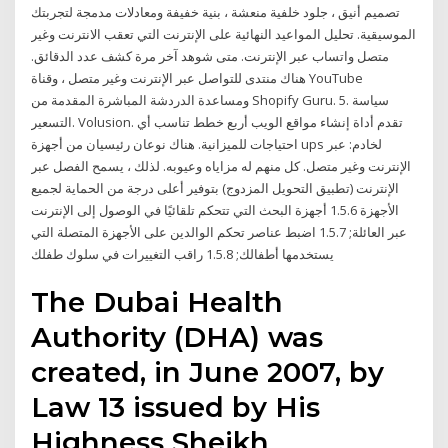
تصميم أنيق ، جلود خلفية منعشة ، بنية خفيفة ومعادلات مدمجة لتجربتك
الموسيقية. تحليل المواعيد النهائية على الإنترنت التي تعقب الانترنت وغير
متصل واتساب عبر الإنترنت. متى شوهد آخر مرة كشف عدد الدقائق.
هناك منتدى للتواصل عبر الإنترنت وغير متصل ، وقناة YouTube
ومساعدة الدردشة المباشرة المقدمة من Shopify Guru. 5. سياسة
التسعير. Volusion. تقدم أداة إنشاء مواقع الويب أربع خطط تناسب أي
احتياجات للميزانية. هناك نوعان رئيسيان من أجهزة ups لخادم: عبر
الإنترنت وغير متصل. كل منهم له مزاياه وعيوبه. لذلك ، يسمح الفصل عبر
الإنترنت (تطبيق التحويل المزدوج) بتوفير أعلى درجة من الحماية لجميع
الأجهزة 1.5.6 أجهزة البحث التي تتحكم تلقائيًا في الوصول إلى الإنترنت
عبر العائلة; 1.5.7 اضبط عناصر تحكم الوالدين على الأجهزة المتصلة التي
يستخدمها أطفالك; 1.5.8 راقب التغييرات في سلوك طفلك
The Dubai Health
Authority (DHA) was
created, in June 2007, by
Law 13 issued by His
Highness Sheikh