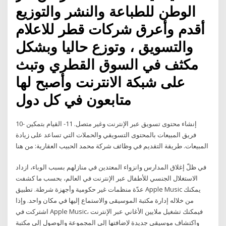
الوطن للطباعة والنشر والتوزيع
أقدم وأعرق شركات قطر للاعلام
والتسويق ، وتوزع حاليا وبشكل
مكثف في السوق القطري وتبث
على شبكة الانترنت وأصبح لها
متابعون في كل دول
10- إنشاء محتوى تسويق عبر الإنترنت وغير متصل. 11- القيام بتمكين
فريق المبيعات بالمحتوى التسويقي والحملات التي تساعد على زيادة
المبيعات. طريقة التقديم في وظائف شركة محمد الحبيب العقارية: من هنا
في ظلّ إغلاق المدارس وانزواء المعتدين في منازلهم بسبب الوباء، ازداد
الاستغلال الجنسي للأطفال عبر الإنترنت في العالم، بحسب ما كشفت
عدّة منظمات غير حكومية وأجهزة شرطة. تطبيق Apple Music يمكنك
من خلاله إدارة مكتبة الموسيقى والاستماع إليها في مكان واحد. وإذا
اشتركت في Apple Music، فيمكنك تشغيل ملايين الأغاني عبر الإنترنت
واكتشاف موسيقى جديدة لإضافتها إلى المجموعة والوصول إلى مكتبة