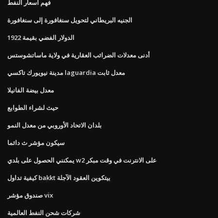
فهم اسعار النفط
الجنيه البريطاني لتحويل سنغافورة إلى سنغافورة
الدولار الفضي بقيمة 1922
أدنى معدلات الضرائب العقارية في ولاية ماساتشوستس
مدينة نيويورك تاكسي laguardia معدل ثابت
معدل بيضة الفانيلا
حيث لشراء الطوابع
بلدان الاتحاد الأوروبي من معدل النمو
سيكون مؤشر ث دائما
يمكنني الحصول على بلدي w2 على الانترنت في وقت مبكر
كيفية تداول bakkt بيتكوين العقود الآجلة
صندوق مؤشر vix
شركات شحن النفط العالمية