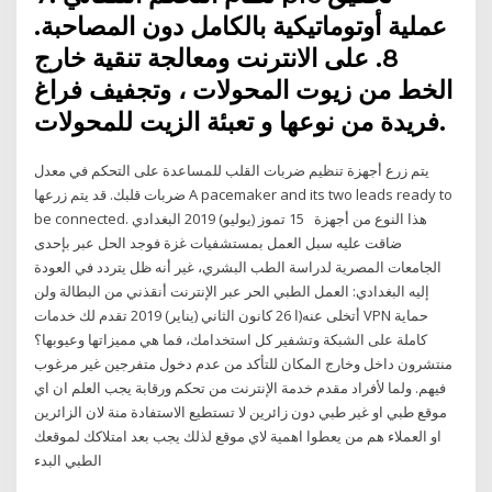
عملية أوتوماتيكية بالكامل دون المصاحبة.
8. على الانترنت ومعالجة تنقية خارج
الخط من زيوت المحولات ، وتجفيف فراغ
فريدة من نوعها و تعبئة الزيت للمحولات.
يتم زرع أجهزة تنظيم ضربات القلب للمساعدة على التحكم في معدل
ضربات قلبك. قد يتم زرعها A pacemaker and its two leads ready to
be connected. هذا النوع من أجهزة 15 تموز (يوليو) 2019 البغدادي
ضاقت عليه سبل العمل بمستشفيات غزة فوجد الحل عبر بإحدى
الجامعات المصرية لدراسة الطب البشري، غير أنه ظل يتردد في العودة
إليه البغدادي: العمل الطبي الحر عبر الإنترنت أنقذني من البطالة ولن
أتخلى عنه(ا 26 كانون الثاني (يناير) 2019 تقدم لك خدمات VPN حماية
كاملة على الشبكة وتشفير كل استخدامك، فما هي مميزاتها وعيوبها؟
منتشرون داخل وخارج المكان للتأكد من عدم دخول متفرجين غير مرغوب
فيهم. ولما لأفراد مقدم خدمة الإنترنت من تحكم ورقابة يجب العلم ان اي
موقع طبي او غير طبي دون زائرين لا تستطيع الاستفادة منة لان الزائرين
او العملاء هم من يعطوا اهمية لاي موقع لذلك يجب بعد امتلاكك لموقعك
الطبي البدء