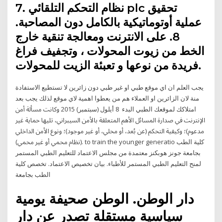
7. نظام التحكم التلقائي plc تحقيق
عملية أوتوماتيكية بالكامل دون المصاحبة.
8. على الانترنت ومعالجة تنقية خارج
الخط من زيوت المحولات ، وتجفيف فراغ
فريدة من نوعها و تعبئة الزيت للمحولات.
يجب العلم ان اي موقع طبي او غير طبي دون زائرين لا تستطيع الاستفادة
منة لان الزائرين او العملاء هم من يعطوا اهمية لاي موقع لذلك يجب بعد
امتلاكك لموقعك الطبي البدء 8 أيلول (سبتمبر) 2015 ﻭﻛﺎﻧﺖ ﻣﺴﺄﻟﺔ ﺃﻣﻦ
ﺍﻹﻧﱰﻧﺖ ﰲ ﺻﺪﺍﺭﺓ ﺍﳌﺴﺎﺋﻞ ﺍﻷﻫﻢ ﺍﳌﺘﻌﻠﻘﺔ ﺑﺎﻷﻣﻦ ﺍﻟﺴﻴﱪﺍﱐ، ﺗﻠﻴﻬﺎ ﲪﺎﻳﺔ ﻏﲑ
ﻣﺪﻋﻮﻡ)؛ ﻭﻛﻴﻔﻴﺔ ﺍﻟﺘﺤﻜﻢ (ﻋﻦ ﺑُﻌﺪ، ﺃﻭ ﳏﻠﻲ، ﺃﻭ ﻏﲑ ﻣﻮﺟﻮﺩ)؛ ﻭﻧﻮﻉ ﺍﻷﻣﻦ ﺍﻟﺪﺍﺧﻠﻲ
(ﻧﻈﺎﻡ ﳏﻤﻲ ﺃﻭ ﻏﲑ ﳏﻤﻲ). to train the younger generatio كلية الطب
بجامعة جونز هوبكنز معتمدة من مجلس الاعتماد للتعليم الطبي المستمر
لمنح التعليم الطبي المستمر للأطباء. بيان تخصيص الاعتماد. تخصص كلية
الطب بجامعة
دار الوطن. الوطن صحيفة يومية
سياسية مستقلة تصدر عن دار