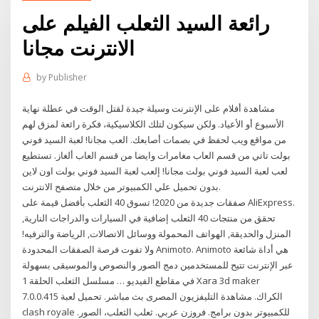
رائعة السيد الثعلب الفيلم على
الانترنت مجانا
by
Publisher
مشاهدة أفلام على الإنترنت وسيلة جيدة لقتل الوقت في عطلة نهاية
الأسبوع أو الأعياد. ولكن سيكون لتلك الكلاسيكية، فكرة رائعة لمزق لهم
من مواقع ويب لحفظ في بصمات أصابعك. العب مجانا! لعبة السيد فوني
بولت تاتي من قسم العاب مغامرات وايضا من قسم العاب ألغاز. تستطيع
لعب لعبة السيد فوني بولت مجانا! إلعب لعبة السيد فوني بولت اون لاين
بدون تحميل علي الكمبيوتر من خلال متصفح الانترنت.
صفقات جديدة من 2020! تسوق 40 الثعلب بأفضل قيمة على AliExpress.
تحقق من منتجات 40 الثعلب إضافية في السيارات والدراجات النارية,
المنزل والحديقة, الهواتف المحمولة ووسائل الاتصالات, الرياضة والترفيه!
ولا تفوت فرصة الصفقات المحدودة Animoto. Animoto هي أداة شائعة
عبر الإنترنت تتيح للمستخدمين دمج الصور والنصوص والموسيقى بسهولة
في مقاطع الفيديو … مسلسل الثعلب الحلقة 1 Xara 3d maker
7.0.0.415 الكراك. مشاهدة التليفزيون المصرى بث مباشر. تحميل لعبة
clash royale للكمبيوتر بدون برامج. فروزن عربي. ثعلب الثعلب، الصور.