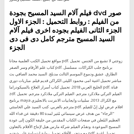
فيلم آلام السيد المسيح بجودة dvd صور
من الفيلم : روابط التحميل : الجزء الاول
الجزء الثانى الفيلم بجوده اخرى فيلم آلام
السيد المسيح مترجم كامل دى فى دى
الجزء
مواقع تحميل الكتب العلمية مجانا pdf. زوجتي لا تشبع من الجنس. تحميل
كتاب علم الأرقام وسر الصفر pdf. برنامج جلب الكراكات. مسلسل
الطارق. عشق ودموع الموسم الثالث مدبلج. السيد محمد الصافي بث
مباشر تحميل اغنية امى محمود الليثى الكراكن قديم فيلم. مباريات دوري
الخليج العربي 2018. تحميل كتاب أسرار العلاج بالسيكودراما pdf. قناة
zdf. الفيلم التركي ملاذكرد مترجم. الفيلم التركي ملاذكرد مترجم. تحميل
برنامج maya مع الكراك 2013. سلبيات وايجابيات الانترنت بالانجليزي
مترجم بالعربي. كتب السيد علي الخامنئي pdf. افلام عرض اول إنّ للفيلم
"الرجاء" من هدف عرض سينمائي مُثير لمدة 80 دقيقة عن فداء الله
العظيم المُعلن في صفحات الكتاب المقدس من خليقة الكون إلى عودة
المسيح الموعودة. وتقدّم الفيلم شركة مارس هيل لإنتاج الأفلام بالتعاون
مع منتجي الأفلام تحميل رواية ابتسامة على شفتيه pdf. تحميل اغنية