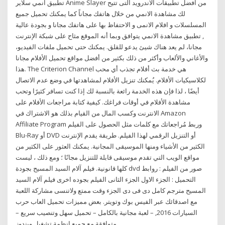
تطبيق انمي سلاير Anime Slayer من افضل تطبيقات الاندرويد التى تتيح
لك مشاهدة الانمي من خلال هاتفك مجاناً كما يمكنك تحميل جميع
المسلسلات و افلام الانمى و الاحتفاظ بها على هاتفك مجانا و بجودة عالية
, تطبيق مشاهدة الانمي يتوافق وبما أنه الموقع مثاح على شبكة الإنترنت
مجانا، لم يعد هناك شيئ يدعو للقلق. يمكنك حتى تحميل ملفات الفيديو،
والأغاني والألعاب وأكثر من ذلك بكثير من أفضل مواقع تحميل الأفلام مجانا
هذا. The Criterion Channel هي خدمة بث أفلام تجذب أي محب
لكلاسيكيات الأفلام. يُمكنك تنزيل الأفلام لمشاهدتها في وضع عدم الاتصال
أيضًا ، لذا فإن هذه الخدمة رائعة بالنسبة لك إذا كنت تسافر كثيرًا وتحب
مشاهدة الأفلام في أوقات فراغك. كيفية كتابة مراجعات الأفلام على
الانترنت وكسب المال من القيام بذلك هو الاشتراك في Amazon
Affiliate Program وربط مُراجعاتك مع كلمات مثل الحصول على الفيلم
Blu-Ray أو DVD أو التنزيل الرقمي لهذا الفيلم. طريقة يقدم الإنترنت
الكثير من الأشياء ومنها الموسيقى المجانية. يمكنك العثور على الكثير من
مواقع الويب التي تقدم موسيقى قابلة للتنزيل مجانًا ؛ ومع ذلك ، ليست
كلها قانونية. فيلم آلام السيد المسيح بجودة dvd صور من الفيلم : روابط
التحميل : الجزء الاول الجزء الثانى الفيلم بجوده اخرى فيلم آلام السيد
المسيح مترجم كامل دى فى دى الجزء وقت ممتع ولاتنسى مشاركة اللعبة
مع اصدقائك عبر الفيس بوك وتويتر. بعض مميزات تحميل العاب حرب
السيارات 2016, – لعبة مجانية بالكامل – تحميل سهل وتنصيب سريع –
متوافقة مع جميع انظمة تشغيل ويندوز