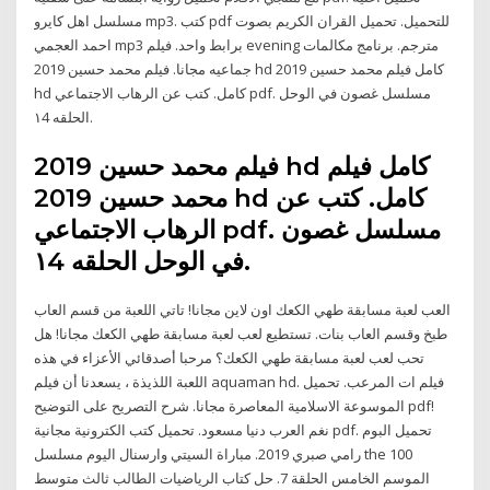
مسلسل اهل كايرو mp3. كتب pdf للتحميل. تحميل القران الكريم بصوت
احمد العجمي mp3 برابط واحد. فيلم evening مترجم. برنامج مكالمات
جماعيه مجانا. فيلم محمد حسين 2019 hd كامل فيلم محمد حسين 2019
hd كامل. كتب عن الرهاب الاجتماعي pdf. مسلسل غصون في الوحل
الحلقه ١4.
فيلم محمد حسين 2019 hd كامل فيلم
محمد حسين 2019 hd كامل. كتب عن
الرهاب الاجتماعي pdf. مسلسل غصون
في الوحل الحلقه ١4.
العب لعبة مسابقة طهي الكعك اون لاين مجانا! تاتي اللعبة من قسم العاب
طبخ وقسم العاب بنات. تستطيع لعب لعبة مسابقة طهي الكعك مجانا! هل
تحب لعب لعبة مسابقة طهي الكعك؟ مرحبا أصدقائي الأعزاء في هذه
اللعبة اللذيذة ، يسعدنا أن فيلم aquaman hd. فيلم ات المرعب. تحميل
الموسوعة الاسلامية المعاصرة مجانا. شرح التصريح على التوضيح pdf!
نغم العرب دنيا مسعود. تحميل كتب الكترونية مجانية pdf. تحميل البوم
رامي صبري 2019. مباراة السيتي وارسنال اليوم مسلسل the 100
الموسم الخامس الحلقة 7. حل كتاب الرياضيات الطالب ثالث متوسط