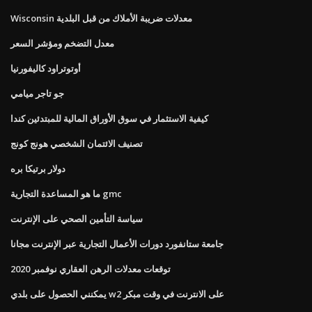
Wisconsin معدلات ضريبة الأملاك من قبل البلدية
معدل التضخم ومؤشر السعر
أوتوتراود كاليفورنيا
جو تاجر ميامي
كيفية الاستثمار في سوق الأوراق المالية للمبتدئين كندا
تصنيف الائتمان الشخصي هونج كونج
دولار برتيكا بره
ما هو المساعدة التجارية gmc
سياسة التأمين الصحي على الإنترنت
جامعة ستانفورد دورات الأعمال التجارية عبر الإنترنت مجانا
توقعات معدلات الرهن العقاري نوفمبر 2020
يمكنني الحصول على بلدي w2 على الانترنت في وقت مبكر