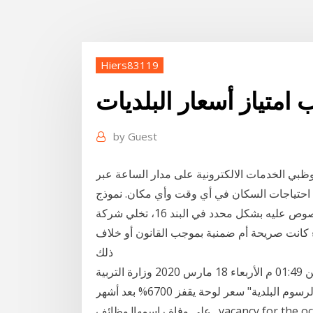
Hiers83119
امتياز أسعار البلديات
by
Guest
وظبي الخدمات الالكترونية على مدار الساعة عبر
ية احتياجات السكان في أي وقت وأي مكان. نموذج
طلب موزع معتمد الصفحة 8 16-7 فيما عدا ما هو منصوص عليه بشكل محدد في البند 16، تخلي شركة
ء كانت صريحة أم ضمنية بموجب القانون أو خلاف
ذلك
ننشر نموذج طلب الحصول على أجازة استثنائية للمعلمين 01:49 م الأربعاء 18 مارس 2020 وزارة التربية
والتعليم البلديات تُدشّن إلكترونياً خدمة تخفيض أو إعفاء "الرسوم البلدية" سعر لوحة يقفز 6700% بعد أشهر
على وفاة راسمها! وظائف . vacancy for the occupation of PLUMBER. vacancy for the occupation