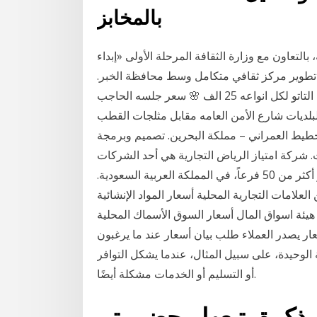
بالمخابز
بالتعاون مع وزارة الثقافة المرحلة الأولى «إبداء
تطوير مركز ثقافي متكامل وسط محافظة الخبر.
الوجه جميع الرسمات وحسب طلب الزبونة 🎀 سعر جلسه التاتو لكل انواعه 25 الف 🌸 سعر جلسه الحاجب
غداد البلديات شارع الأمن العامه مقابل مثلجات القطب
تخطيط العمراني – مملكة البحرين. تصميم وبرمجة
 شركة امتياز الرياض التجارية هي أحد الشركات
المتخصصة في إدارة وتشغيل المطاعم والمقاهي، وتدير أكثر من 50 فرعاً، في المملكة العربية السعودية.
علامات التجارية المحلية أسعار المواد الإنشائية
ف - هيئة اسواق المال أسعار السوق الأسماك المحلية
ار يصدر العملاء طلب بيان أسعار عند ما يرغبون
لوحيدة، على سبيل المثال، عندما يشكل التوافر
أو التسليم أو الخدمات مشكلة أيضًا.
ذكرة يتبعها محضر يتم