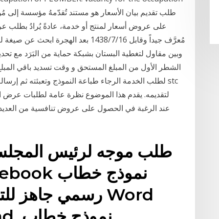
على عروض أسعار لمنتج أو خدمة، عادةً يُرادُ بطلب عروض
مُعرَّف جيداً وقابل 16‏‏/7‏‏/1438 بعد
وبين مقاول لتغطية البستان بشبكة حماية من البَرَد مع تح
الشطر الأول من المبلغ المستحق و وقت تسديد باقي المبلغ.
لتقديمه. يقدم هذا الموضوع نظرة عامة لطلبات عرض 
طلب موجه لرئيس المجلس 
مجانا تنزيل Download. نموذج خطاب