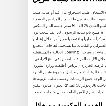
ء الامتحان: طلب استخراج بيان قيد أو غياب: طلب
و رسوب: طلب تحويل طالب بين المدارس الرسمية
الوجه جميع الرسمات وحسب طلب الزبونة 🎀 سعر جلسه التاتو العادي 25 الف 🌸 سعر جلسه التاتو السكس
دي 25 الف 🌸 سعر جلسه التاتو مايكرو بلدنك 25 الف 🌸 مسح تاتو بمادة الريجوفي 50 الف سحب لون
كزاً حضارياً و اقتصادياً مميزاً من خلال إعداد و
لعمراني و البلديات بما يستجيب لحاجات المجتمع
الحالية و المستقبلية. Loading… استفسار عن منحة ارض من الديوان الملكي بالسجل المدني 1442 ، وفرت
لال الآليات المراقبة للتحقيق في منح الأراضي ،
م فرصة الجزيرة - الرياض: أطلقت وزارة الشؤون
لى «إبداء الرغبات» من مراحل مشروع «نبض الخبر»
ر. الوجه جميع الرسمات وحسب طلب الزبونة 🎀
سعر جلسه التاتو لكل انواعه 25 الف 🌸 سعر جلسه الحاجب بالريجوفي50 الف 🌸 العنوان:صالون نيفين
لبلديات شارع الأمن العامه مقابل مثلجات القطب
الخدمة الحكومية من خلال