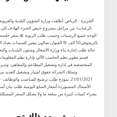
الجزيرة - الرياض: أطلقت وزارة الشؤون البلدية والقروية، 
الرغبات» من مراحل مشروع «نبض الخبر» الهادف إلى 
بالريجوفي50 الف 🌸 العنوان:صالون نيفين للسيدات ب
حالة طلب إجازة بناء وزارة الأشغال وشئون البلديات وال
قسم تطوير نظم الحاسب الآلي بإدارة نظم المعلومات.
وتمتلك الشركة حقوق امتياز وتشغيل للعديد من ال
21/01/2021. نموذج طلب ترشيح للمناصب والوظائ
الأسماك المستوردة أسعار السلع اليومية طلب بيان أسع
بشراء كميات كبيرة من سلعة ما ولا يشكل السعر المشكلة ا
وسيتم بعد ذلك تحرير م