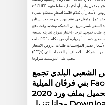
of CHEF. طلب تقديم بيان الأسعار هو مستند تُقدّمهُ مؤسسة إلى مُورّدٍ محتمل واحدٍ أو أكثر، ليحصلوا منهم
 الأسعار أن تُقدّمَ قائمةُ أسعارٍ مفصّلةٍ لشيء
 الهجرة ابحث عن صيغة لعقد عمل متمثل في عقد بين زبون صاحب بستان
ديد السعر للمتر مربع من الشبكة وتحديد وقت دفع
 طلب نموذج. الرجاء إختيار نموذج لتنزيله بصيغة
ملف PDF لطلب الخدمة الرجاء طباعة النموذج وتعبئته ثم إرساله لمدير حسابك أو زيارة أي من مكاتب stc
الأسعار. تصدر المؤسسات طلبات عروض الأسعار
(RFQs) عند الرغبة في الحصول على عروض تنافسية من العديد من الشركات للأصناف أو الخدمات التي
يجب على المؤسسة شراؤها.
الشعبي البلدي تجمع
بني فرڨان الميلية Facebook نموذج خطاب
رسمي جاهز للتحميل بملف ورد 2020 Word