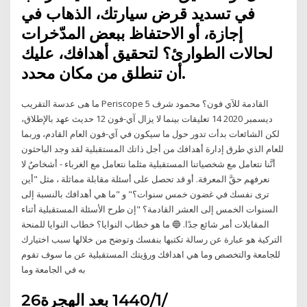
في تسديد قرض سيارتك، الذهاب في
إجازة، أو الاحتفاظ ببعض المدّخرات
لحالات الطوارئ؟ لتحقيق أهدافك، عليك
أن تنطلق من مكان محدد.
ما هى عدسة التقريب Periscope القادمة للآي فون؟ محمود شرف 5
ديسمبر 2020 14 تعليقات بينما لا يزال آي-فون 12 حديث عهد بالإطلاق،
لكن الشائعات بدأت تدور حول ما سيكون في آي-فون العام القادم، وربما
للعام الذي طرق إدارة أهدافك من أجل ذاتك المستقبلية لقد وجد الباحثون
أنَّنا نتعامل مع شخصياتنا المستقبلية مثلما نتعامل مع الغرباء - أشخاصٌ لا
نعرفهم حقَّ المعرفة. أو قد تحصل على أسئلة مقابلة مماثلة ، مثل "أين
ترى نفسك في غضون خمس سنوات؟" و "ما هي أهدافك بالنسبة إلى
السنوات الخمس إلى العشر القادمة؟ "إن طرح الأسئلة المستقبلية أثناء
المقابلات أمر شائع جدًا. 🔵 ما هو خطاب النوايا؟ خطاب النوايا للمنحة
التركية هو عبارة عن رسالة تكتبها بنفسك وتوضح من خلالها سبب اختيارك
للجامعة والتخصص وما هي اهدافك ورؤيتك المستقبلية عن ما سوف تقوم
به في الجامعة وما
26‏‏/1‏‏/1440 بعد الهجرة