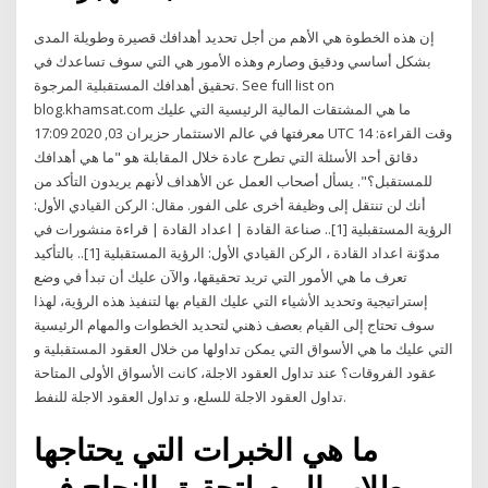
إن هذه الخطوة هي الأهم من أجل تحديد أهدافك قصيرة وطويلة المدى
بشكل أساسي ودقيق وصارم وهذه الأمور هي التي سوف تساعدك في
تحقيق أهدافك المستقبلية المرجوة. See full list on
blog.khamsat.com ما هي المشتقات المالية الرئيسية التي عليك
معرفتها في عالم الاستثمار حزيران 03, 2020 17:09 UTC وقت القراءة: 14
دقائق أحد الأسئلة التي تطرح عادة خلال المقابلة هو "ما هي أهدافك
للمستقبل؟". يسأل أصحاب العمل عن الأهداف لأنهم يريدون التأكد من
أنك لن تنتقل إلى وظيفة أخرى على الفور. مقال: الركن القيادي الأول:
الرؤية المستقبلية [1].. صناعة القادة | اعداد القادة | قراءة منشورات في
مدوّنة اعداد القادة ، الركن القيادي الأول: الرؤية المستقبلية [1].. بالتأكيد
تعرف ما هي الأمور التي تريد تحقيقها، والآن عليك أن تبدأ في وضع
إستراتيجية وتحديد الأشياء التي عليك القيام بها لتنفيذ هذه الرؤية، لهذا
سوف تحتاج إلى القيام بعصف ذهني لتحديد الخطوات والمهام الرئيسية
التي عليك ما هي الأسواق التي يمكن تداولها من خلال العقود المستقبلية و
عقود الفروقات؟ عند تداول العقود الاجلة، كانت الأسواق الأولى المتاحة
تداول العقود الاجلة للسلع، و تداول العقود الاجلة للنفط.
ما هي الخبرات التي يحتاجها
طلاب اليوم لتحقيق النجاح في