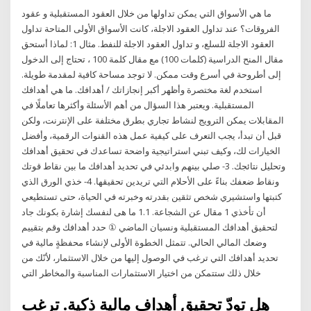
ما هي الأسواق التي يمكن تداولها من خلال العقود المستقبلية و عقود
الفروقات؟ عند تداول العقود الاجلة، كانت الأسواق الأولى المتاحة تداول
العقود الاجلة للسلع، و تداول العقود الاجلة للنفط. مثال 1: لماذا أستحق
مقال المنح الدراسية (كلمات 100) مع مقال كلمة 100 ، تحتاج إلى الدخول
إلى أطروحة في أسرع وقت ممكن. لا توجد مساحة كافية لمقدمة طويلة.
استخدم لغة مختصرة وأظهر أكبر إنجازاتك / أهدافك. ما هي أهدافك
المستقبلية. ويعتبر هذا السؤال من أهم الأسئلة وأكثرها تعاملًا في
المقابلات يمكن الترويج لنشاط تجاري بطرق مختلفة على الإنترنت، ولكن
قبل أن تبدأ، يجب التعرف على كيفية عمل هذه القنوات الرقمية، وأفضل
الخيارات لك، وكيف تبني استراتيجية واضحة تساعدك في تحقيق أهدافك
وتحليل نتائجك. 3- صلي بينهم وابدئي في تحديد أهدافك ما بين نقاط قوتك
ونقاط ضعفك بناءً على الأحلام التي تريدين تحقيقها. 4- خذي الورق الذي
كتبتها واستشيري شخص تثقين بقدرته وخبرته في الحياة، حتى تستطيعي
أن تأخذي 1 مقال عن الشجاعة. 1.1 ما هى لنفسك إشارة بكونك جاد
لتحقيق أهدافك المستقبلية ونسيان الماضي ① حدد أهدافك وقم بتقييم
وضعك المالي الحالي. تتمثل الخطوة الأولى لإنشاء محفظةٍ مالية في
تحديد أهدافك التي ترغب في الوصول إليها من خلال الاستثمار، لأنّك من
خلال ذلك ستتمكن من اختيار الاستثمارات المناسبة والمخاطر التي
هل تودّ تحقيق أهداف مالية ذكية. ترغب