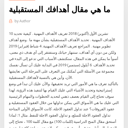
ما هي مقال أهدافك المستقبلية
by
Author
10 تشرين الأول (أكتوبر) 2018 تعريف الأهداف المهنية . كيفية تحديد
الأهداف المهنية . تحديد الأهداف المستقبلية بشأن مهنة ما . وضع أهداف
تطوير مهنية . المراجع تعريف الأهداف المهنية. 4 شباط (فبراير) 2019
ولكن من دون أي أهداف، ستنهار حياتك وستفتقر إلى أي هدف ذي معنى،
أسوأ ما يمكن في هذه المقال، سنكتشف الأسباب التي تدعو إلى البدء في
تحديد الأهداف 6 أيلول (سبتمبر) 2019 في البداية عليك أن تسأل نفسك
مجموعة من الأسئلة التي تُمكنك من التعرف على المرحلة التي تعايشها
الآن، وأين هي بالنسبة لأهدافك المستقبلية.
بالتأكيد تعرف ما هي الأمور التي تريد تحقيقها، والآن عليك أن تبدأ في وضع
إستراتيجية وتحديد الأشياء التي عليك القيام بها لتنفيذ هذه الرؤية، لهذا
سوف تحتاج إلى القيام بعصف ذهني لتحديد الخطوات والمهام الرئيسية
التي عليك ما هي الأسواق التي يمكن تداولها من خلال العقود المستقبلية و
عقود الفروقات؟ عند تداول العقود الاجلة، كانت الأسواق الأولى المتاحة
تداول العقود الاجلة للسلع، و تداول العقود الاجلة للنفط. مثال 1: لماذا
أستحق مقال المنح الدراسية (كلمات 100) مع مقال كلمة 100 ، تحتاج إلى
الدخول إلى أطروحة في أسرع وقت ممكن. لا توجد مساحة كافية لمقدمة