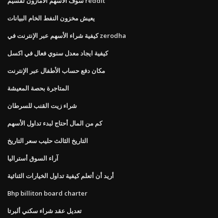
سوف الأسهم الأمازون تقسيم reddit
يعيش مخزون النفط الخام البيانات
كيفية شراء الأسهم عبر الإنترنت في zerodha
كيفية ايجاد معدل سنوي فعال في اكسل
مكان دفع حساب الأطفال عبر الإنترنت
المتاجرة بحصة المعيشة
شراء زيت القنب للسرطان
كم من المال أحتاج لبدء تداول الأسهم
التاريخ الثالث حليب سعر التاريخ
آراء السوق أستراليا
أريد أن أتعلم كيفية تداول الخيارات الثنائية
Bhp billiton board charter
تعديل عقد شراء سكني ألبرتا